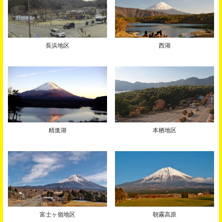
長浜地区
西湖
精進湖
本栖地区
富士ヶ嶺地区
朝霧高原