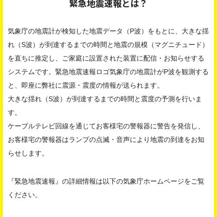
緊急地震速報とは？
気象庁の地震計が検知した地震データ（P波）をもとに、大きな揺
れ（S波）が到達するまでの時間と地震の規模（マグニチュード）
を直ちに推定し、ご家庭に設置された装置に配信・お知らせする
システムです。緊急地震速報ロゴ気象庁の地震計がP波を観測する
と、即座に弊社に震源・震度の情報が送られます。
大きな揺れ（S波）が到達するまでの時間と震度の予測を行いま
す。
ケーブルテレビ回線を通じてお客様宅の警報器に警告を発信し、
お客様宅の警報器はランプの点滅・音声により地震の到達をお知
らせします。
『緊急地震速報』の詳細情報は以下の気象庁ホームページをご覧
ください。